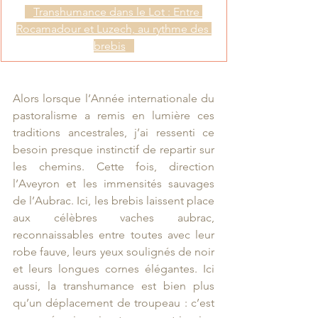
Transhumance dans le Lot : Entre 
Rocamadour et Luzech, au rythme des 
brebis
Alors lorsque l’Année internationale du 
pastoralisme a remis en lumière ces 
traditions ancestrales, j’ai ressenti ce 
besoin presque instinctif de repartir sur 
les chemins. Cette fois, direction 
l’Aveyron et les immensités sauvages 
de l’Aubrac. Ici, les brebis laissent place 
aux célèbres vaches aubrac, 
reconnaissables entre toutes avec leur 
robe fauve, leurs yeux soulignés de noir 
et leurs longues cornes élégantes. Ici 
aussi, la transhumance est bien plus 
qu’un déplacement de troupeau : c’est 