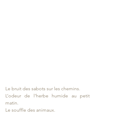
Le bruit des sabots sur les chemins.
L’odeur de l’herbe humide au petit 
matin.
Le souffle des animaux.
Le tintement continu des cloches.
Le vent qui traverse les immensités du 
plateau.