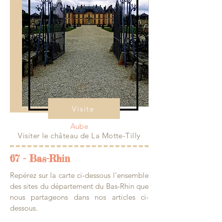
Visite
Aube
Visiter le château de La Motte-Tilly
67 - Bas-Rhin
Repérez sur la carte ci-dessous l'ensemble
des sites du département du Bas-Rhin que
nous partageons dans nos articles ci-
dessous.