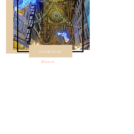
Itinéraire
Alsace
A la découverte des plus beaux
marchés de Noël
88 - Vosges
Repérez sur la carte ci-dessous l'ensemble
des sites du département des Vosges que
nous partageons dans nos articles ci-
dessous.