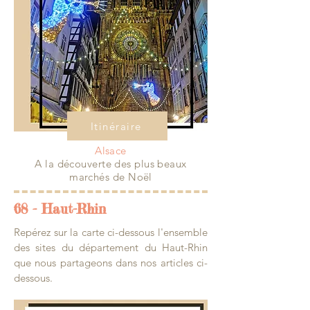
Itinéraire
Alsace
A la découverte des plus beaux
marchés de Noël
68 - Haut-Rhin
Repérez sur la carte ci-dessous l'ensemble
des sites du département du Haut-Rhin
que nous partageons dans nos articles ci-
dessous.