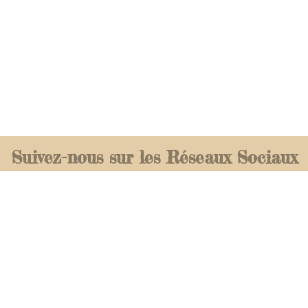
Suivez-nous sur les Réseaux Sociaux
Pinterest
espritglobetrotteuse
tagram