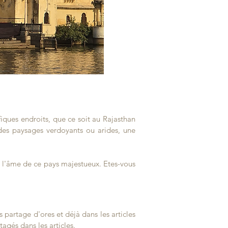
fiques endroits, que ce soit au Rajasthan
 des paysages verdoyants ou arides, une
t l'âme de ce pays majestueux. Etes-vous
 partage d'ores et déjà dans les articles
tagés dans les articles.