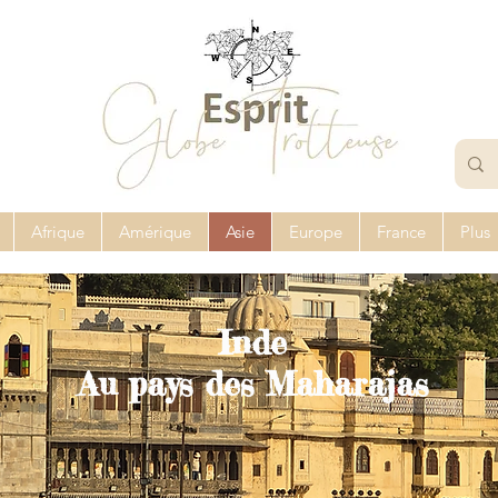
Afrique
Amérique
Asie
Europe
France
Plus
Inde
Au pays des Maharajas