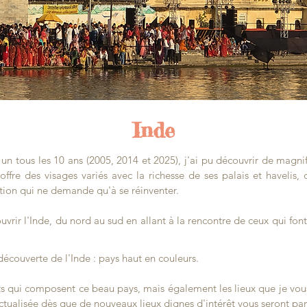
Inde
un tous les 10 ans (2005, 2014 et 2025), j'ai pu découvrir de magni
ffre des visages variés avec la richesse de ses palais et havelis,
tion qui ne demande qu'à se réinventer.
ir l'Inde, du nord au sud en allant à la rencontre de ceux qui fon
découverte de l'Inde : pays haut en couleurs.
ats qui composent ce beau pays, mais également les lieux que je vous
actualisée dès que de nouveaux lieux dignes d'intérêt vous seront par