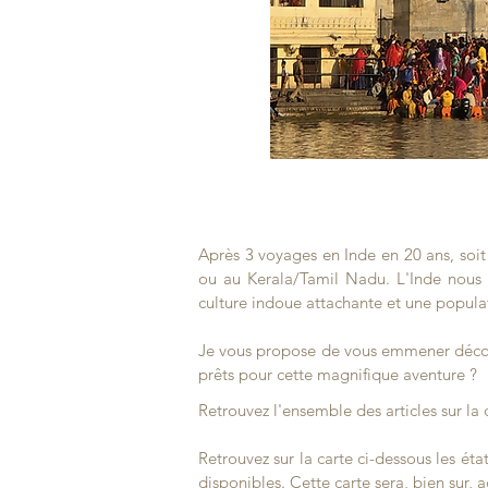
Après 3 voyages en Inde en 20 ans, soit 
ou au Kerala/Tamil Nadu. L'Inde nous o
culture indoue attachante et une popula
Je vous propose de vous emmener découvr
prêts pour cette magnifique aventure ?
Retrouvez l'ensemble des articles sur la 
Retrouvez sur la carte ci-dessous les ét
disponibles. Cette carte sera, bien sur, 