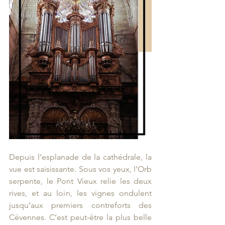
Depuis l’esplanade de la cathédrale, la 
vue est saisissante. Sous vos yeux, l’Orb 
serpente, le Pont Vieux relie les deux 
rives, et au loin, les vignes ondulent 
jusqu’aux premiers contreforts des 
Cévennes. C’est peut-être la plus belle 