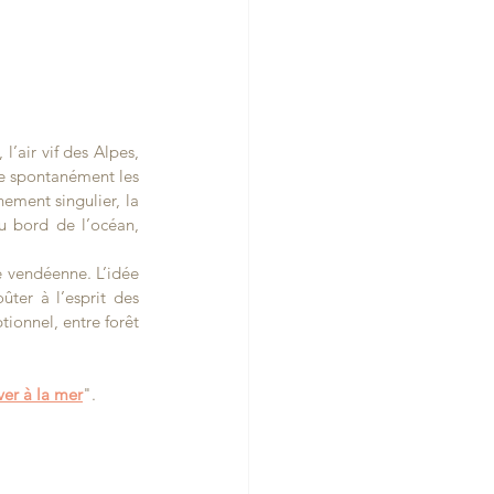
air vif des Alpes, 
ue spontanément les 
ement singulier, la 
u bord de l’océan, 
 vendéenne. L’idée 
er à l’esprit des 
ionnel, entre forêt 
ver à la mer
".