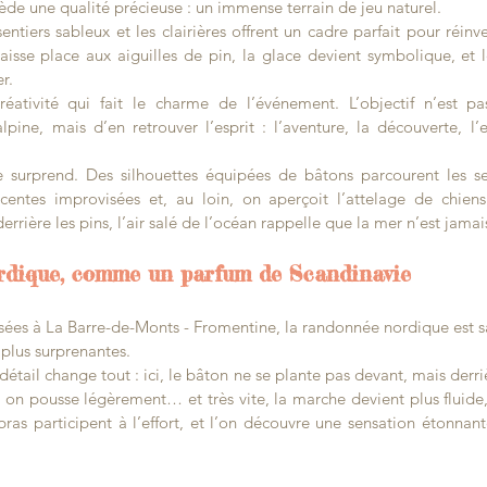
ède une qualité précieuse : un immense terrain de jeu naturel.
ntiers sableux et les clairières offrent un cadre parfait pour réinven
 laisse place aux aiguilles de pin, la glace devient symbolique, et l
r.
réativité qui fait le charme de l’événement. L’objectif n’est pa
lpine, mais d’en retrouver l’esprit : l’aventure, la découverte, l’e
e surprend. Des silhouettes équipées de bâtons parcourent les sen
entes improvisées et, au loin, on aperçoit l’attelage de chiens 
derrière les pins, l’air salé de l’océan rappelle que la mer n’est jamais
dique, comme un parfum de Scandinavie
osées à La Barre-de-Monts - Fromentine, la randonnée nordique est sa
 plus surprenantes.
détail change tout : ici, le bâton ne se plante pas devant, mais derri
 on pousse légèrement… et très vite, la marche devient plus fluide,
bras participent à l’effort, et l’on découvre une sensation étonnante 