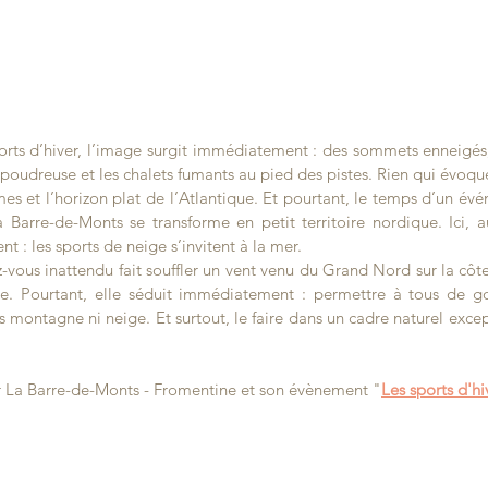
ts d’hiver, l’image surgit immédiatement : des sommets enneigés, l’
 la poudreuse et les chalets fumants au pied des pistes. Rien qui évoq
es et l’horizon plat de l’Atlantique. Et pourtant, le temps d’un évén
Barre-de-Monts se transforme en petit territoire nordique. Ici, a
nt : les sports de neige s’invitent à la mer.
vous inattendu fait souffler un vent venu du Grand Nord sur la côte
. Pourtant, elle séduit immédiatement : permettre à tous de goût
 montagne ni neige. Et surtout, le faire dans un cadre naturel except
ir La Barre-de-Monts - Fromentine et son évènement "
Les sports d'hi