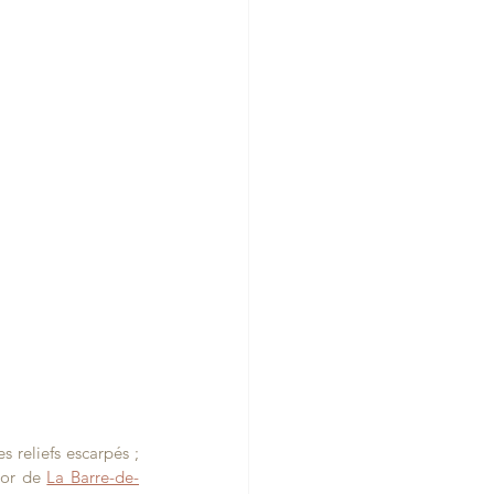
 reliefs escarpés ; 
cor de 
La Barre-de-