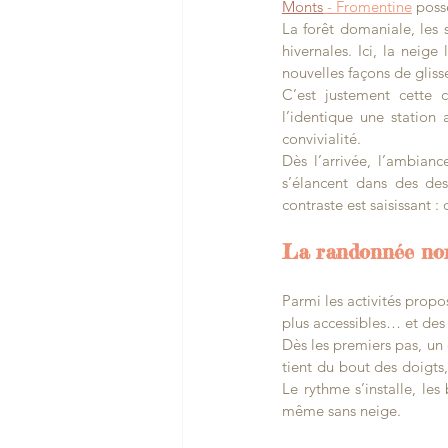
Monts
 - Fromentine
 poss
La forêt domaniale, les se
hivernales. Ici, la neige
nouvelles façons de glisse
C’est justement cette c
l’identique une station a
convivialité.
Dès l’arrivée, l’ambianc
s’élancent dans des desc
contraste est saisissant : 
La randonnée nor
Parmi les activités prop
plus accessibles… et des
Dès les premiers pas, un 
tient du bout des doigts,
Le rythme s’installe, les 
même sans neige.