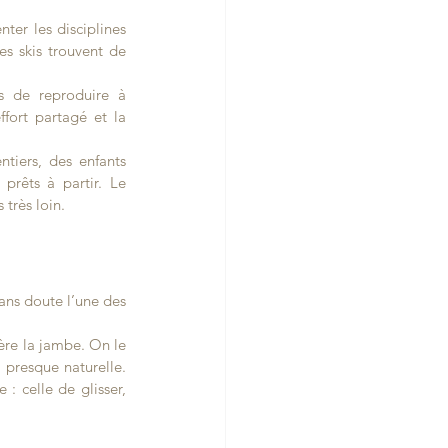
ter les disciplines 
es skis trouvent de 
s de reproduire à 
ffort partagé et la 
tiers, des enfants 
prêts à partir. Le 
 très loin.
ns doute l’une des 
ère la jambe. On le 
 presque naturelle. 
: celle de glisser, 