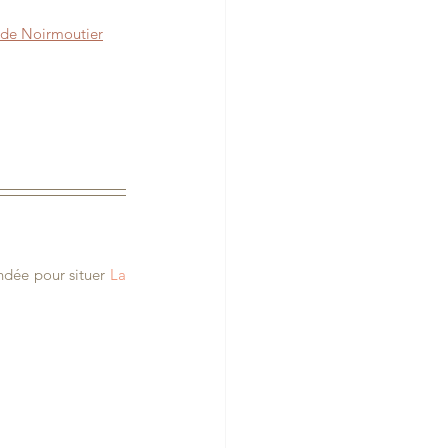
e de Noirmoutier
endée pour situer 
La 