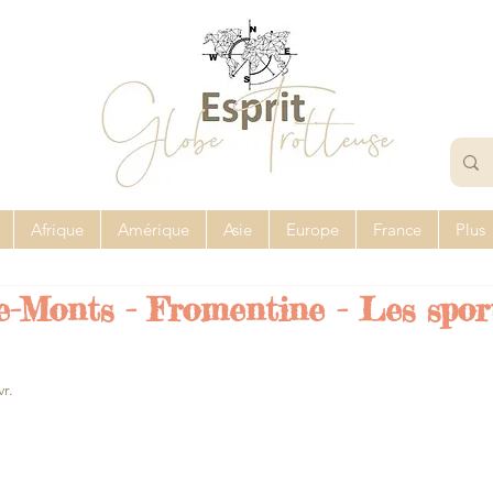
Afrique
Amérique
Asie
Europe
France
Plus
-Monts - Fromentine - Les sport
vr.