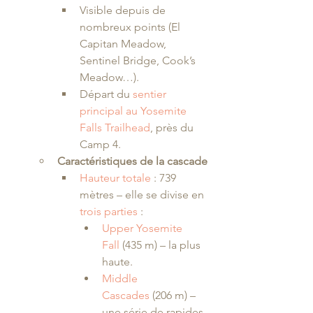
Visible depuis de 
nombreux points (El 
Capitan Meadow, 
Sentinel Bridge, Cook’s 
Meadow…).
Départ du 
sentier 
principal au Yosemite 
Falls Trailhead
, près du 
Camp 4.
Caractéristiques de la cascade
Hauteur totale
 : 739 
mètres – elle se divise en
trois parties
 :
Upper Yosemite 
Fall
 (435 m) – la plus 
haute.
Middle 
Cascades
 (206 m) – 
une série de rapides 