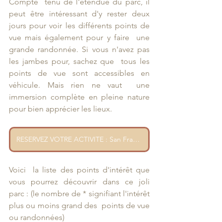
Compte  tenu de l'étendue du parc, il 
peut être intéressant d'y rester deux  
jours pour voir les différents points de 
vue mais également pour y faire  une 
grande randonnée. Si vous n'avez pas 
les jambes pour, sachez que  tous les 
points de vue sont accessibles en 
véhicule. Mais rien ne vaut  une 
immersion complète en pleine nature 
pour bien apprécier les lieux.
RESERVEZ VOTRE ACTIVITE : San Francisco - Randonnée dans le parc national de Yosemite et les Séquoias géants
Voici  la liste des points d'intérêt que 
vous pourrez découvrir dans ce joli  
parc : (le nombre de * signifiant l'intérêt 
plus ou moins grand des  points de vue 
ou randonnées)