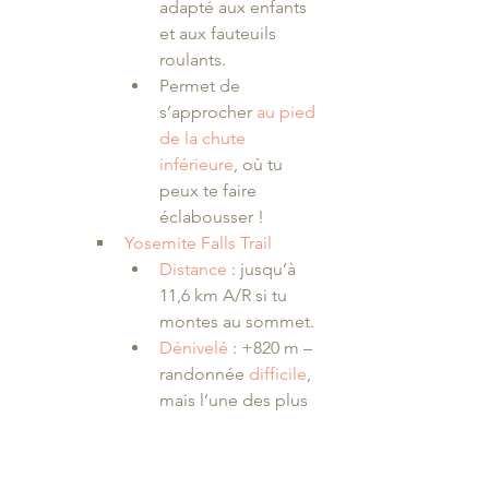
adapté aux enfants 
et aux fauteuils 
roulants.
Permet de 
s’approcher 
au pied 
de la chute 
inférieure
, où tu 
peux te faire 
éclabousser !
Yosemite Falls Trail
Distance 
: jusqu’à 
11,6 km A/R si tu 
montes au sommet.
Dénivelé 
: +820 m – 
randonnée 
difficile
, 
mais l’une des plus 
classiques du parc.
Plusieurs options :
Montée jusqu'à 