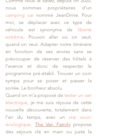
Comme vous le savez, depuis fin 2020, 
nous sommes propriétaires d’un 
camping car
 nommé JeanDrine. Pour 
moi, se déplacer avec ce type de 
véhicule est synonyme de 
liberté 
extrême
. Pouvoir aller où on veut, 
quand on veut. Adapter notre itinéraire 
en fonction de ses envies sans se 
préoccuper de réserver des hôtels à 
l’avance et donc de respecter le 
programme pré-établi. Trouver un coin 
sympa pour se poser et passer la 
soirée. Le bonheur absolu.
Quand on m’a proposé de 
tester un van 
électrique
, je me suis réjouie de cette 
nouvelle découverte, totalement dans 
l’air du temps, avec un 
vrai souci 
écologique
. 
The Van Family
 propose 
des séjours clé en main ou juste la 