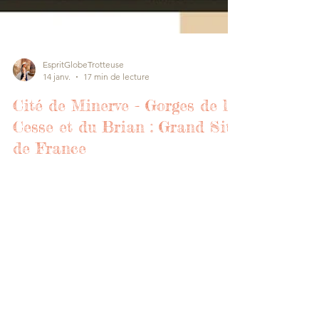
EspritGlobeTrotteuse
14 janv.
17 min de lecture
Cité de Minerve - Gorges de la
Cesse et du Brian : Grand Site
de France
Classées Grand Site de France, la Cité de
Minerve, les Gorges de la Cesse et du Brian
offrent un paysage exceptionnel entre
garrigue, vignes, villages et gorges taillées
par l'eau. Un territoire sauvage plein de
charme.