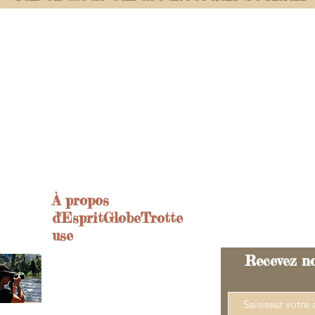
Pinterest
espritglobetrotteuse
tagram
À propos
d'EspritGlobeTrotte
use
Recevez no
Passionnée de voyages
depuis toujours, c'est en
2005 que j'ai commencé les
vols longs courriers et