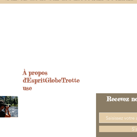
Pinterest
espritglobetrotteuse
tagram
À propos
d'EspritGlobeTrotte
use
Recevez no
Passionnée de voyages
depuis toujours, c'est en
2005 que j'ai commencé les
vols longs courriers et
depuis j'ai à cœur de tout
S'
découvrir.