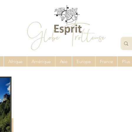
Afrique
Amérique
Asie
Europe
France
Plus